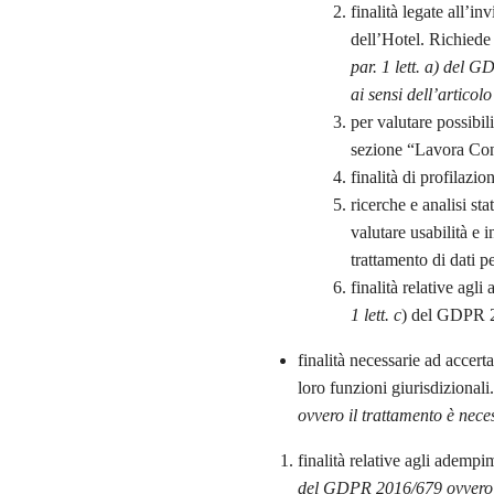
finalità legate all’i
dell’Hotel. Richiede 
par. 1 lett. a) del G
ai sensi dell’articol
per valutare possibil
sezione “Lavora Con
finalità di profilaz
ricerche e analisi sta
valutare usabilità e
trattamento di dati p
finalità relative ag
1 lett. c
) del GDPR 
finalità necessarie ad accerta
loro funzioni giurisdiziona
ovvero il trattamento è neces
finalità relative agli ademp
del GDPR 2016/679 ovvero il 