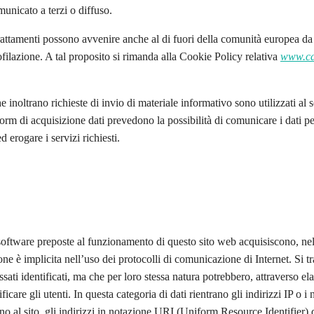
unicato a terzi o diffuso.
 trattamenti possono avvenire anche al di fuori della comunità europea da
rofilazione. A tal proposito si rimanda alla Cookie Policy relativa
www.ca
he inoltrano richieste di invio di materiale informativo sono utilizzati al s
orm di acquisizione dati prevedono la possibilità di comunicare i dati per
d erogare i servizi richiesti.
 software preposte al funzionamento di questo sito web acquisiscono, nel
ione è implicita nell’uso dei protocolli di comunicazione di Internet. Si 
essati identificati, ma che per loro stessa natura potrebbero, attraverso e
ificare gli utenti. In questa categoria di dati rientrano gli indirizzi IP 
ono al sito, gli indirizzi in notazione URI (Uniform Resource Identifier) de