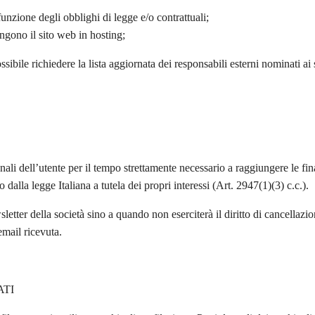
funzione degli obblighi di legge e/o contrattuali;
ngono il sito web in hosting;
possibile richiedere la lista aggiornata dei responsabili esterni nominati a
ali dell’utente per il tempo strettamente necessario a raggiungere le fina
dalla legge Italiana a tutela dei propri interessi (Art. 2947(1)(3) c.c.).
sletter della società sino a quando non eserciterà il diritto di cancellaz
email ricevuta.
ATI