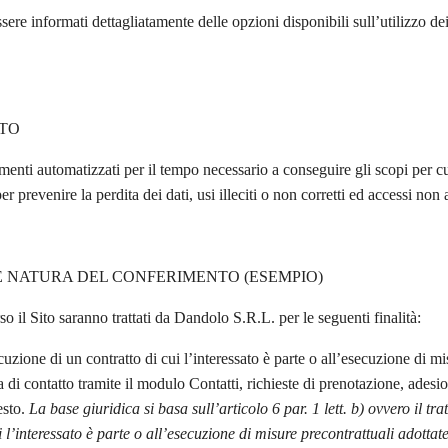
sere informati dettagliatamente delle opzioni disponibili sull’utilizzo de
TO
rumenti automatizzati per il tempo necessario a conseguire gli scopi per cu
 prevenire la perdita dei dati, usi illeciti o non corretti ed accessi non a
 E NATURA DEL CONFERIMENTO (ESEMPIO)
so il Sito saranno trattati da Dandolo S.R.L. per le seguenti finalità:
secuzione di un contratto di cui l’interessato è parte o all’esecuzione di m
ta di contatto tramite il modulo Contatti, richieste di prenotazione, adesio
esto.
La base giuridica si basa sull’articolo 6 par. 1 lett. b) ovvero il t
i l’interessato è parte o all’esecuzione di misure precontrattuali adottate