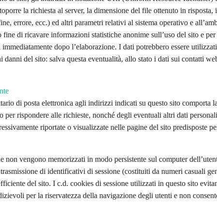
ttoporre la richiesta al server, la dimensione del file ottenuto in risposta,
ine, errore, ecc.) ed altri parametri relativi al sistema operativo e all’am
 fine di ricavare informazioni statistiche anonime sull’uso del sito e per 
immediatamente dopo l’elaborazione. I dati potrebbero essere utilizzati 
 ai danni del sito: salva questa eventualità, allo stato i dati sui contatti w
nte
ntario di posta elettronica agli indirizzi indicati su questo sito comporta 
o per rispondere alle richieste, nonché degli eventuali altri dati personali
essivamente riportate o visualizzate nelle pagine del sito predisposte per 
che non vengono memorizzati in modo persistente sul computer dell’utent
trasmissione di identificativi di sessione (costituiti da numeri casuali ge
ficiente del sito. I c.d. cookies di sessione utilizzati in questo sito evita
zievoli per la riservatezza della navigazione degli utenti e non consent