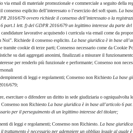
nvio via email di materiale promozionale e commerciale a seguito della reg
il consenso esplicito dell’interessato o l’esercizio del soft spam.
La base
DPR 2016/679 ovvero richiede il consenso dell’interessato o la registraz
o 6 part.1 lett. f) del GDPR 2016/679 un legittimo interesse da parte del 
i candidature lavorative acquisendo i curricula via email come da propos
 Noi”. Richiede il consenso esplicito.
La base giuridica è in base all’a
ione tramite cookie di terze parti; Consenso necessario come da Cookie P
tistiche su dati aggregati anonimi, finalizzati a misurare il funzionamento 
 interesse per renderlo più funzionale e performante; Consenso non necess
ersonali
li adempimenti di leggi e regolamenti; Consenso non Richiesto
La base giu
2016/679;
re, esercitare o difendere un diritto in sede giudiziaria o ogniqualvolta le
li. Consenso non Richiesto
La base giuridica è in base all’articolo 6 par. 1
sario per il perseguimento di un legittimo interesse del titolare;
imenti di leggi e regolamenti; Consenso non Richiesto.
La base giuridica è
trattamento è necessario per adempiere un obbligo legale al quale è so