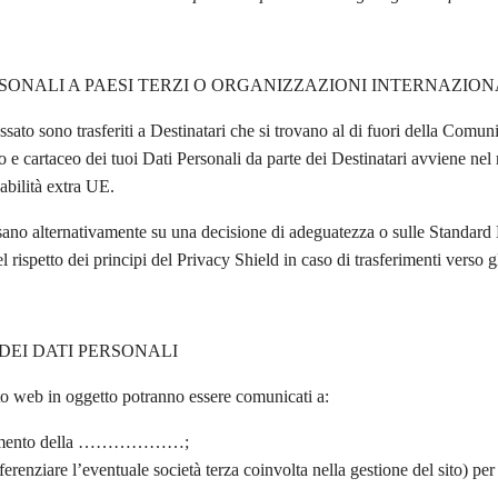
RSONALI A PAESI TERZI O ORGANIZZAZIONI INTERNAZION
essato sono trasferiti a Destinatari che si trovano al di fuori della Com
co e cartaceo dei tuoi Dati Personali da parte dei Destinatari avviene ne
abilità extra UE.
basano alternativamente su una decisione di adeguatezza o sulle Standar
ispetto dei principi del Privacy Shield in caso di trasferimenti verso 
DEI DATI PERSONALI
 sito web in oggetto potranno essere comunicati a:
rattamento della ………………;
nziare l’eventuale società terza coinvolta nella gestione del sito) per l