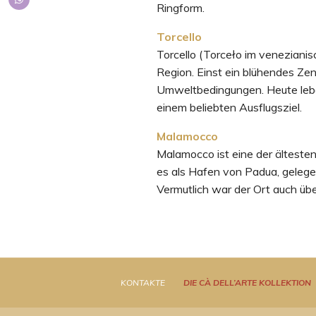
Ringform.
Torcello
Torcello (Torceło im venezianis
Region. Einst ein blühendes Ze
Umweltbedingungen. Heute lebe
einem beliebten Ausflugsziel.
Malamocco
Malamocco ist eine der ältesten
es als Hafen von Padua, gelege
Vermutlich war der Ort auch übe
KONTAKTE
DIE CÀ DELL’ARTE KOLLEKTION