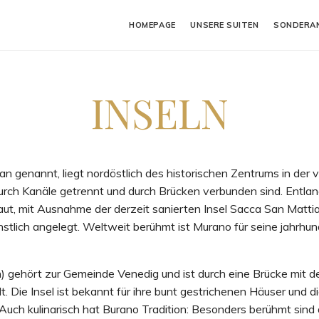
HOMEPAGE
UNSERE SUITEN
SONDERA
INSELN
n genannt, liegt nordöstlich des historischen Zentrums in der
durch Kanäle getrennt und durch Brücken verbunden sind. Entlan
aut, mit Ausnahme der derzeit sanierten Insel Sacca San Mattia
stlich angelegt. Weltweit berühmt ist Murano für seine jahrhun
) gehört zur Gemeinde Venedig und ist durch eine Brücke mit d
lt. Die Insel ist bekannt für ihre bunt gestrichenen Häuser und di
 Auch kulinarisch hat Burano Tradition: Besonders berühmt sind 