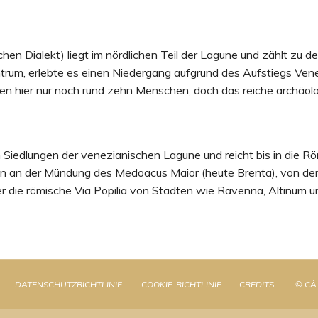
chen Dialekt) liegt im nördlichen Teil der Lagune und zählt zu d
ntrum, erlebte es einen Niedergang aufgrund des Aufstiegs Ven
n hier nur noch rund zehn Menschen, doch das reiche archäolo
 Siedlungen der venezianischen Lagune und reicht bis in die R
n an der Mündung des Medoacus Maior (heute Brenta), von dem
r die römische Via Popilia von Städten wie Ravenna, Altinum un
DATENSCHUTZRICHTLINIE
COOKIE-RICHTLINIE
CREDITS
© CÀ