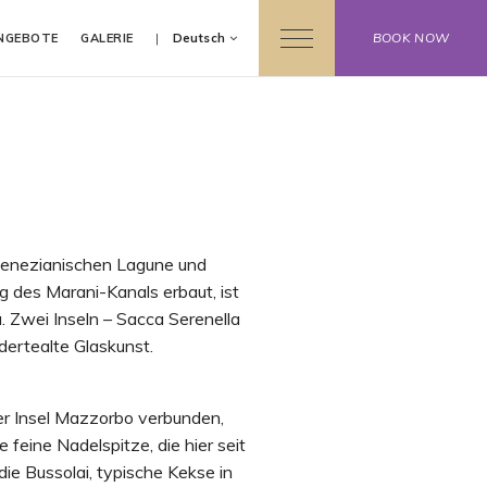
BOOK NOW
NGEBOTE
GALERIE
Deutsch
 venezianischen Lagune und
g des Marani-Kanals erbaut, ist
. Zwei Inseln – Sacca Serenella
dertealte Glaskunst.
er Insel Mazzorbo verbunden,
e feine Nadelspitze, die hier seit
die Bussolai, typische Kekse in