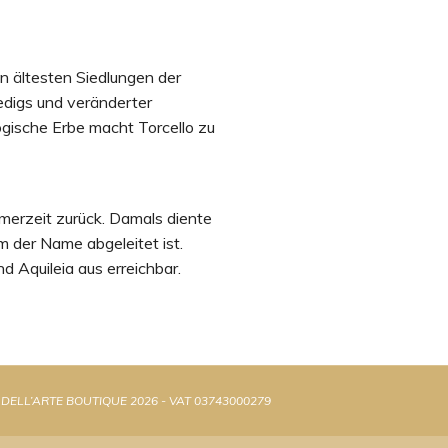
en ältesten Siedlungen der
edigs und veränderter
gische Erbe macht Torcello zu
ömerzeit zurück. Damals diente
 der Name abgeleitet ist.
d Aquileia aus erreichbar.
 DELL’ARTE BOUTIQUE 2026 - VAT 03743000279